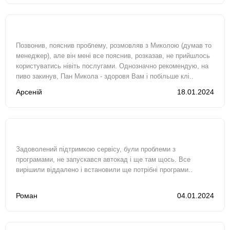
Позвонив, пояснив проблему, розмовляв з Миколою (думав то
менеджер), але він мені все пояснив, розказав, не прийшлось
користуватись нівіть послугами. Однозначно рекомендую, на
пиво закинув, Пан Микола - здоровя Вам і побільше клі..
Арсеній
18.01.2024
Задоволений підтримкою сервісу, були проблеми з
програмами, не запускався автокад і ще там щось. Все
вирішили віддалено і встановили ще потрібні програми..
Роман
04.01.2024