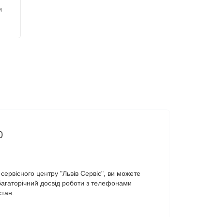
и
0
ервісного центру "Львів Сервіс", ви можете
багаторічний досвід роботи з телефонами
стан.