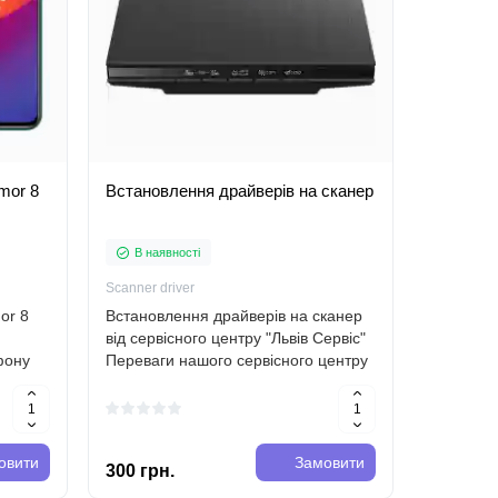
mor 8
Встановлення драйверів на сканер
Ремонт 
Play 30 
В наявності
В наяв
Scanner driver
Huawei Hon
or 8
Встановлення драйверів на сканер
Львів Се
від сервісного центру "Львів Сервіс"
Huawei H
фону
Переваги нашого сервісного центру
Сервіс -
Якщо вам потрібно встановити
який спе
нту
драйвери на свій сканер,
телефоні
or 8
звертайтеся до нашого сервісного
Наша ко
центру ..
висококв
овити
Замовити
300 грн.
500 грн