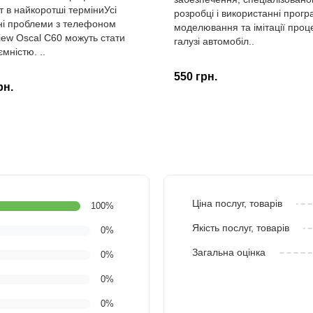
 в найкоротші терміниУсі
розробці і використанні прогр
ні проблеми з телефоном
моделювання та імітації проце
iew Oscal C60 можуть стати
галузі автомобіл..
мністю. ..
550 грн.
рн.
Ціна послуг, товарів
100%
Якість послуг, товарів
0%
Загальна оцінка
0%
0%
0%