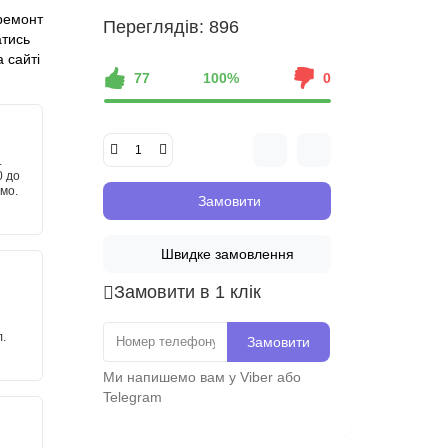
ремонт
Переглядів: 896
атись
 сайті
77
100%
0
.
0 до
имо.
Замовити
Швидке замовлення
Замовити в 1 клік
.
Замовити
Ми напишемо вам у Viber або
Telegram