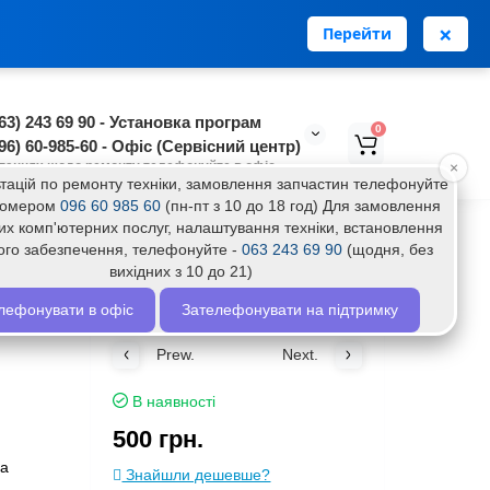
0
0
Особистий кабінет
грн.
нська
RU
×
Перейти
63) 243 69 90 - Установка програм
0
96) 60-985-60 - Офіс (Сервісний центр)
таннях щодо ремонту телефонуйте в офіс
×
тацій по ремонту техніки, замовлення запчастин телефонуйте
 номером
096 60 985 60
(пн-пт з 10 до 18 год) Для замовлення
их комп'ютерних послуг, налаштування техніки, встановлення
ого забезпечення, телефонуйте -
063 243 69 90
(щодня, без
вихідних з 10 до 21)
лефонувати в офіс
Зателефонувати на підтримку
Prew.
Next.
В наявності
500 грн.
фа
Знайшли дешевше?