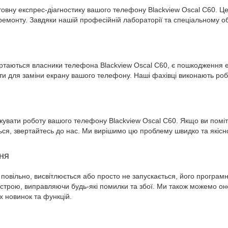
ну експрес-діагностику вашого телефону Blackview Oscal C60. Це 
 ремонту. Завдяки нашій професійній лабораторії та спеціальному 
таються власники телефона Blackview Oscal C60, є пошкодження ек
нти для заміни екрану вашого телефону. Наші фахівці виконають роб
увати роботу вашого телефону Blackview Oscal C60. Якщо ви помі
ться, звертайтесь до нас. Ми вирішимо цю проблему швидко та якіс
ня
повільно, висвітлюється або просто не запускається, його програ
истрою, виправляючи будь-які помилки та збої. Ми також можемо оно
х новинок та функцій.