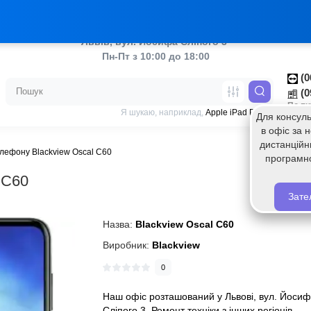
аш ТікТок
Украї
Львів, вул. Йосифа Сліпого 3 
Пн-Пт з 10:00 до 18:00
(0
(0
По пи
Я шукаю, наприклад,
Apple iPad Pro 11
Для консуль
в офіс за
дистанційн
лефону Blackview Oscal C60
програмн
 C60
Зате
Назва:
Blackview Oscal C60
Виробник:
Blackview
0
Наш офіс розташований у Львові, вул. Йоси
Сліпого 3. Ремонт техніки з інших регіонів