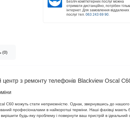
Безліч комп'ютерних послуг можна
отримати дистанційно, потрібен тільк
інтернет. Для замовлення віддалених
послуг тел.
063 243 69 90
.
 (0)
й центр з ремонту телефонів Blackview Oscal C6
рміни
cal C60 можуть стати неприємністю. Однак, звернувшись до нашого с
ований професіоналами в найкоротші терміни. Наші фахівці мають 
к вирішити будь-яку проблему і повернути ваш пристрій в ідеальний 