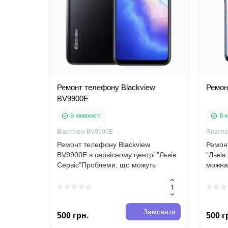
Ремонт телефону Blackview
Ремон
BV9900E
В наявності
В н
Blackview BV9900E
Realme
Ремонт телефону Blackview
Ремон
BV9900E в сервісному центрі "Львів
"Львів
Сервіс"Проблеми, що можуть
можна
виникнути з телефоном Blackview
серві
BV9900EТелефон Blackview
нашого
BV9900E є одним з популярних
Сервіс
пристроїв на ринку, але, н..
на ріш
Замовити
500 грн.
500 г