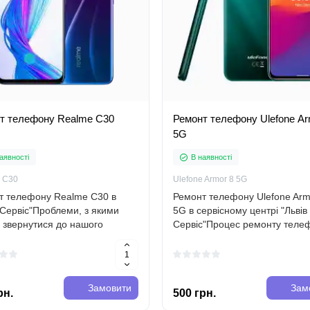
т телефону Realme C30
Ремонт телефону Ulefone Ar
5G
аявності
В наявності
 C30
Ulefone Armor 8 5G
т телефону Realme C30 в
Ремонт телефону Ulefone Arm
 Сервіс"Проблеми, з якими
5G в сервісному центрі "Львів
 звернутися до нашого
Сервіс"Процес ремонту теле
сного центруЗвертаючись до
Ulefone Armor 8 5GЕтап 1:
 сервісного центру "Львів
ДіагностикаПерший крок ремо
", ви можете розраховувати
вашого телефону Ulefone Arm
ення таки..
5G в нашому сервіс..
Замовити
Зам
рн.
500 грн.