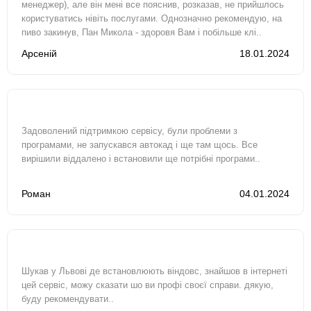
менеджер), але він мені все пояснив, розказав, не прийшлось
користуватись нівіть послугами. Однозначно рекомендую, на
пиво закинув, Пан Микола - здоровя Вам і побільше клі..
Арсеній
18.01.2024
Задоволений підтримкою сервісу, були проблеми з
програмами, не запускався автокад і ще там щось. Все
вирішили віддалено і встановили ще потрібні програми..
Роман
04.01.2024
Шукав у Львові де встановлюють віндовс, знайшов в інтернеті
цей сервіс, можу сказати шо ви профі своєї справи. дякую,
буду рекомендувати..