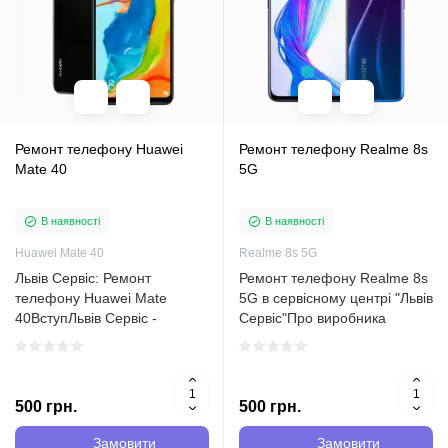
Ремонт телефону Huawei
Ремонт телефону Realme 8s
Mate 40
5G
В наявності
В наявності
Huawei Mate 40
Realme 8s 5G
Львів Сервіс: Ремонт
Ремонт телефону Realme 8s
телефону Huawei Mate
5G в сервісному центрі "Львів
40ВступЛьвів Сервіс -
Сервіс"Про виробника
провідний сервісний центр,
ZTEЗТЕ (Zhongxing
який спеціалізується на
Telecommunication Equipment
ремонті телефонів різних
Corporation) - це велика
марок і моделей. Наша
китайська компанія, що
500 грн.
500 грн.
команда
спеціалізується на
висококваліфікованих
виробництв..
Замовити
Замовити