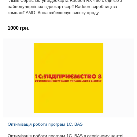
"Львів Сервіс"ВступВідеокарта Radeon RX 480 є однією з
найпопулярніших відеокарт серії Radeon виробництва
компанії AMD. Вона забезпечує високу проду..
1000 грн.
Оптимізація роботи програм 1С, BAS
Оптимізація роботи програм 1С, BAS в сервісному центрі