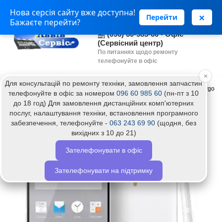
Нова серсія сайту вже доступна!
(063) 243 69 90 - Установка
×
Перейти
Бажаєте перейти?
програм
(096) 60-985-60 - Офіс
(Сервісний центр)
По питаннях щодо ремонту
телефонуйте в офіс
×
Для консультацій по ремонту техніки, замовлення запчастин
Головна
Ремонт техніки
Ремонт телефонів
Ремонт телефону Ergo
телефонуйте в офіс за номером
096 60 985 60
(пн-пт з 10
до 18 год) Для замовлення дистанційних комп'ютерних
Ремонт телефону Ergo
послуг, налаштування техніки, встановлення програмного
забезпечення, телефонуйте -
063 243 69 90
(щодня, без
вихідних з 10 до 21)
Топ
Зателефонувати в офіс
Зателефонувати на підтримку