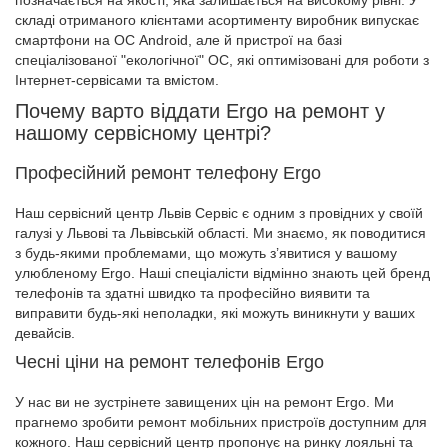
позначається на якості, яка залишається на високому рівні. У
складі отриманого клієнтами асортименту виробник випускає
смартфони на ОС Android, але й пристрої на базі
спеціалізованої "екологічної" ОС, які оптимізовані для роботи з
Інтернет-сервісами та вмістом.
Почему варто віддати Ergo на ремонт у
нашому сервісному центрі?
Професійний ремонт телефону Ergo
Наш сервісний центр Львів Сервіс є одним з провідних у своїй
галузі у Львові та Львівській області. Ми знаємо, як поводитися
з будь-якими проблемами, що можуть з’явитися у вашому
улюбленому Ergo. Наші спеціалісти відмінно знають цей бренд
телефонів та здатні швидко та професійно виявити та
виправити будь-які неполадки, які можуть виникнути у ваших
девайсів.
Чесні ціни на ремонт телефонів Ergo
У нас ви не зустрінете завищених цін на ремонт Ergo. Ми
прагнемо зробити ремонт мобільних пристроїв доступним для
кожного. Наш сервісний центр пропонує на ринку лояльні та