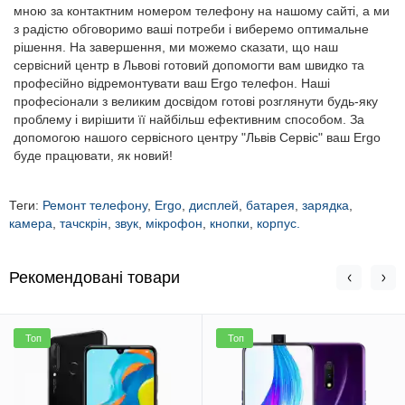
мною за контактним номером телефону на нашому сайті, а ми
з радістю обговоримо ваші потреби і виберемо оптимальне
рішення. На завершення, ми можемо сказати, що наш
сервісний центр в Львові готовий допомогти вам швидко та
професійно відремонтувати ваш Ergo телефон. Наші
професіонали з великим досвідом готові розглянути будь-яку
проблему і вирішити її найбільш ефективним способом. За
допомогою нашого сервісного центру "Львів Сервіс" ваш Ergo
буде працювати, як новий!
Теги:
Ремонт телефону
,
Ergo
,
дисплей
,
батарея
,
зарядка
,
камера
,
тачскрін
,
звук
,
мікрофон
,
кнопки
,
корпус.
Рекомендовані товари
Топ
Топ