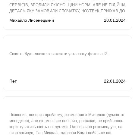
СЕРВІСІВ, ЗРОБИЛИ ЯКІСНО, ЦІНИ НОРМ, АЛЕ НЕ ПІДІЙША
ДЕТАЛЬ ЯКУ ЗАМОВИЛИ СПОЧАТКУ, НОУТБУК ПРИЇХАВ ДО
МЕНЕ МАЙЖЕ ЗА ДВА ТИЖНІ, ХОТЯ ОРІЄНТУВАВСЯ..
Михайло Лисенецький
28.01.2024
Скажіть будь ласка як заказати установку фотошоп?..
Пет
22.01.2024
Позвонив, пояснив проблему, розмовляв з Миколою (думав то
менеджер), але він мені все пояснив, розказав, не прийшлось
користуватись нівіть послугами. Однозначно рекомендую, на
пиво закинув, Пан Микола - здоровя Вам і побільше клі..