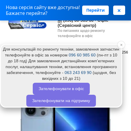
Нова серсія сайту вже доступна!
(063) 243 69 90 - Установка
×
Перейти
Бажаєте перейти?
програм
(096) 60-985-60 - Офіс
(Сервісний центр)
По питаннях щодо ремонту
телефонуйте в офіс
×
Для консультацій по ремонту техніки, замовлення запчастин
Головна
Apple Store
Мобільний телефон Apple iPhone 13 Pro Max 256GB
телефонуйте в офіс за номером
096 60 985 60
(пн-пт з 10
до 18 год) Для замовлення дистанційних комп'ютерних
Мобільний телефон Apple iPhone 13 Pro
послуг, налаштування техніки, встановлення програмного
Max 256GB Sierra Blue
забезпечення, телефонуйте -
063 243 69 90
(щодня, без
вихідних з 10 до 21)
Зателефонувати в офіс
Хіт
Топ
Зателефонувати на підтримку