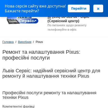
Нова серсія сайту вже доступна!
(063) 243 69 90 - Установка
×
Перейти
Бажаєте перейти?
програм
(096) 60-985-60 - Офіс
(Сервісний центр)
По питаннях щодо ремонту
телефонуйте в офіс
Головна
Виробник
Pixus
Ремонт та налаштування Pixus:
професійні послуги
Львів Сервіс: надійний сервісний центр для
ремонту й налаштування техніки Pixus
Професійні послуги ремонту та налаштування
техніки Pixus
Компетентні фахівці