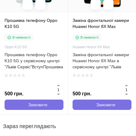
Прошивка телефону Oppo
Заміна фронтальної камери
K10 5G
Huawei Honor 8X Max
В наявності
В наявності
Oppo K10 5G
Huawei Honor 8X Max
Прошивка телефону Oppo
Заміна фронтальної камери
K10 5G у сервісному центрі
Huawei Honor 8X Max в
"Львів Сервіс"ВступПрошивка
сервісному центрі "Львів
телефону Oppo K10 5G є
Сервіс"ВступЗаміна
важливим процесом, який
фронтальної камери Huawei
може вирішити проблеми з
Honor 8X Max є послугою,
пристроєм і покращити його
яку пропонує сервісний
500 грн.
500 грн.
продуктивність. У серві..
центр "Львів Сервіс". У цьому
опис..
Замовити
Замовити
Зараз переглядають