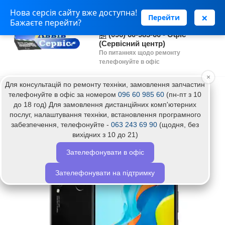
Нова серсія сайту вже доступна!
(063) 243 69 90 - Установка
×
Перейти
Бажаєте перейти?
програм
(096) 60-985-60 - Офіс
(Сервісний центр)
По питаннях щодо ремонту
телефонуйте в офіс
×
Для консультацій по ремонту техніки, замовлення запчастин
Головна
Прошивка телефону Huawei Honor 9S
телефонуйте в офіс за номером
096 60 985 60
(пн-пт з 10
до 18 год) Для замовлення дистанційних комп'ютерних
Прошивка телефону Huawei Honor 9S
послуг, налаштування техніки, встановлення програмного
забезпечення, телефонуйте -
063 243 69 90
(щодня, без
вихідних з 10 до 21)
Топ
Зателефонувати в офіс
Зателефонувати на підтримку