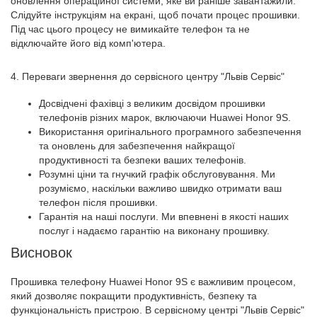
оновлення операційної системи, яке ви раніше завантажили.
Слідуйте інструкціям на екрані, щоб почати процес прошивки.
Під час цього процесу не вимикайте телефон та не
відключайте його від комп'ютера.
4. Переваги звернення до сервісного центру "Львів Сервіс"
Досвідчені фахівці з великим досвідом прошивки
телефонів різних марок, включаючи Huawei Honor 9S.
Використання оригінального програмного забезпечення
та оновлень для забезпечення найкращої
продуктивності та безпеки ваших телефонів.
Розумні ціни та гнучкий графік обслуговування. Ми
розуміємо, наскільки важливо швидко отримати ваш
телефон після прошивки.
Гарантія на наші послуги. Ми впевнені в якості наших
послуг і надаємо гарантію на виконану прошивку.
Висновок
Прошивка телефону Huawei Honor 9S є важливим процесом,
який дозволяє покращити продуктивність, безпеку та
функціональність пристрою. В сервісному центрі "Львів Сервіс"