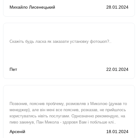
МЕНЕ МАЙЖЕ ЗА ДВА ТИЖНІ, ХОТЯ ОРІЄНТУВАВСЯ..
Михайло Лисенецький
28.01.2024
Скажіть будь ласка як заказати установку фотошоп?..
Пет
22.01.2024
Позвонив, пояснив проблему, розмовляв з Миколою (думав то
менеджер), але він мені все пояснив, розказав, не прийшлось
користуватись нівіть послугами. Однозначно рекомендую, на
пиво закинув, Пан Микола - здоровя Вам і побільше клі..
Арсеній
18.01.2024