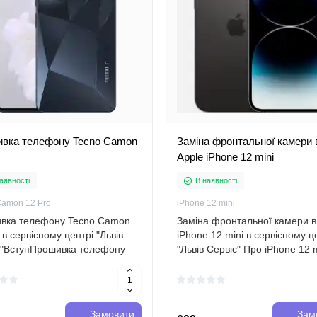
вка телефону Tecno Camon
Заміна фронтальної камери 
Apple iPhone 12 mini
аявності
В наявності
Camon 12 Pro
iPhone 12 mini
вка телефону Tecno Camon
Заміна фронтальної камери в
 в сервісному центрі "Львів
iPhone 12 mini в сервісному ц
с"ВступПрошивка телефону
"Львів Сервіс" Про iPhone 12 
Camon 12 Pro - це процес
Apple iPhone 12 mini - це
ення програмного
найменший зі смартфонів в н
печення пристрою, яке може
лінійці iPhone 12. У нього баг
ти в себе випра..
фун..
Замовити
Зам