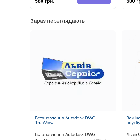
580 грн.
500 г
Зараз переглядають
Встановлення Autodesk DWG
Замін
TrueView
ноутбу
Встановлення Autodesk DWG
Львів 