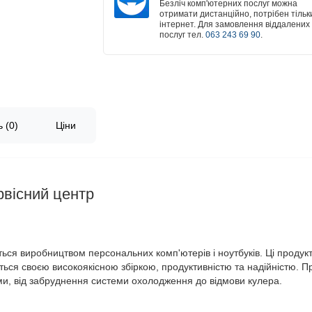
Безліч комп'ютерних послуг можна
отримати дистанційно, потрібен тільк
інтернет. Для замовлення віддалених
послуг тел.
063 243 69 90
.
 (0)
Ціни
рвісний центр
ються виробництвом персональних комп'ютерів і ноутбуків. Ці продук
ляться своєю високоякісною збіркою, продуктивністю та надійністю. 
и, від забруднення системи охолодження до відмови кулера.