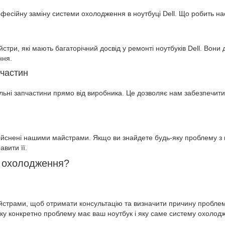
фесійну заміну системи охолодження в ноутбуці Dell. Що робить н
стри, які мають багаторічний досвід у ремонті ноутбуків Dell. Вони
ння.
пчастин
альні запчастини прямо від виробника. Це дозволяє нам забезпечит
дійснені нашими майстрами. Якщо ви знайдете будь-яку проблему з
вити її.
и охолодження?
айстрами, щоб отримати консультацію та визначити причину пробле
ку конкретно проблему має ваш ноутбук і яку саме систему охолодж