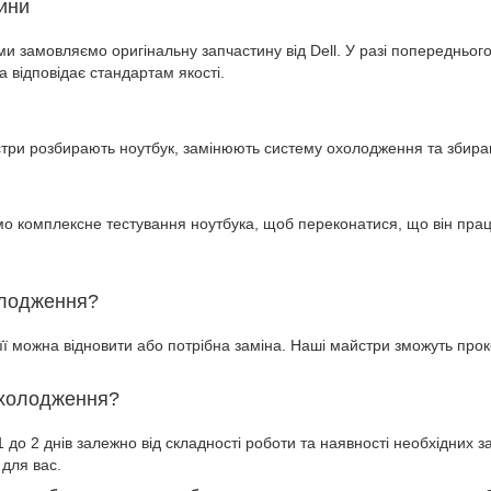
тини
и замовляємо оригінальну запчастину від Dell. У разі попереднього
а відповідає стандартам якості.
три розбирають ноутбук, замінюють систему охолодження та збираю
о комплексне тестування ноутбука, щоб переконатися, що він пр
олодження?
її можна відновити або потрібна заміна. Наші майстри зможуть пр
охолодження?
до 2 днів залежно від складності роботи та наявності необхідних з
для вас.