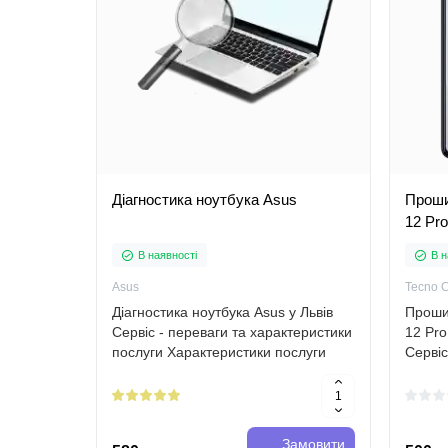
Діагностика ноутбука Asus
Проши
12 Pro
В наявності
В н
Asus
Tecno 
Діагностика ноутбука Asus у Львів
Проши
Сервіс - переваги та характеристики
12 Pro
послуги Характеристики послуги
Серві
Діагностика ноутбука Asus - це
Tecno 
перевірка компонентів і програмного
оновл
забезпечення пристрою, з метою..
забез
включа
Замовити