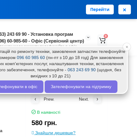
0
0
Особистий кабінет
грн.
нська
RU
×
Перейти
63) 243 69 90 - Установка програм
0
96) 60-985-60 - Офіс (Сервісний центр)
таннях щодо ремонту телефонуйте в офіс
×
тацій по ремонту техніки, замовлення запчастин телефонуйте
 номером
096 60 985 60
(пн-пт з 10 до 18 год) Для замовлення
их комп'ютерних послуг, налаштування техніки, встановлення
ого забезпечення, телефонуйте -
063 243 69 90
(щодня, без
вихідних з 10 до 21)
лефонувати в офіс
Зателефонувати на підтримку
Prew.
Next.
В наявності
580 грн.
фа
Знайшли дешевше?