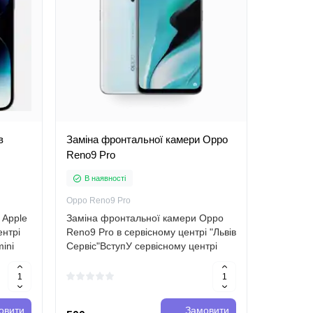
в
Заміна фронтальної камери Oppo
Заміна е
Reno9 Pro
В наявності
В наяв
Oppo Reno9 Pro
Microsoft
 Apple
Заміна фронтальної камери Oppo
Заміна е
ентрі
Reno9 Pro в сервісному центрі "Львів
сервісном
mini
Сервіс"ВступУ сервісному центрі
Сервіс"В
"Львів Сервіс" ми надаємо широкий
електрон
овій
спектр послуг з ремонту та заміни
частиною
ато
компонентів різних мобільних при..
життя. Пл
широким 
овити
Замовити