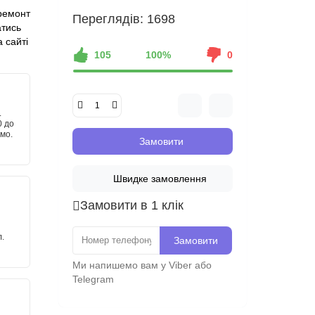
ремонт
Переглядів: 1698
атись
 сайті
105
100%
0
.
0 до
имо.
Замовити
Швидке замовлення
Замовити в 1 клік
.
Замовити
Ми напишемо вам у Viber або
Telegram