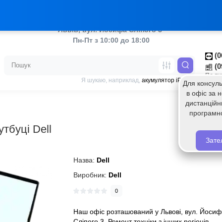
аш ТікТок
Украї
Львів, вул. Йосифа Сліпого 3 
Пн-Пт з 10:00 до 18:00
(0
(0
По пи
Я шукаю, наприклад,
акумулятор iPhone
Для консуль
в офіс за
дистанційн
програмн
тбуці Dell
Зате
Назва:
Dell
Виробник:
Dell
0
Наш офіс розташований у Львові, вул. Йоси
Сліпого 3. Ремонт техніки з інших регіонів