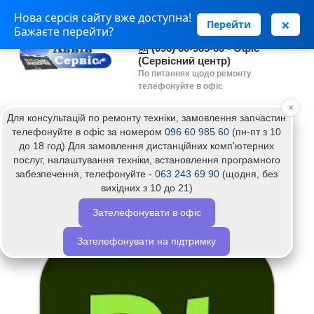
Нова серсія сайту вже доступна!
(063) 243 69 90 - Установка
×
Перейти
Бажаєте перейти?
програм
(096) 60-985-60 - Офіс
(Сервісний центр)
По питаннях щодо ремонту
телефонуйте в офіс
×
Для консультацій по ремонту техніки, замовлення запчастин
Головна
Налаштування Adobe Substance 3D Painter
телефонуйте в офіс за номером
096 60 985 60
(пн-пт з 10
до 18 год) Для замовлення дистанційних комп'ютерних
Налаштування Adobe Substance 3D
послуг, налаштування техніки, встановлення програмного
Painter
забезпечення, телефонуйте -
063 243 69 90
(щодня, без
вихідних з 10 до 21)
Зателефонувати в офіс
Акція
Топ
Зателефонувати на підтримку