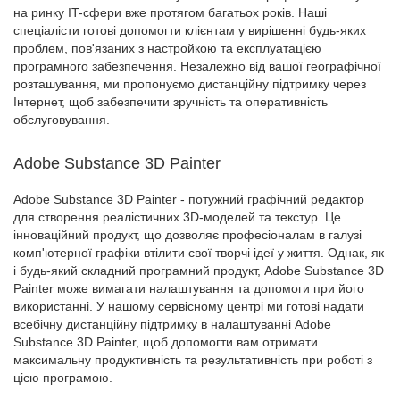
на ринку IT-сфери вже протягом багатьох років. Наші
спеціалісти готові допомогти клієнтам у вирішенні будь-яких
проблем, пов'язаних з настройкою та експлуатацією
програмного забезпечення. Незалежно від вашої географічної
розташування, ми пропонуємо дистанційну підтримку через
Інтернет, щоб забезпечити зручність та оперативність
обслуговування.
Adobe Substance 3D Painter
Adobe Substance 3D Painter - потужний графічний редактор
для створення реалістичних 3D-моделей та текстур. Це
інноваційний продукт, що дозволяє професіоналам в галузі
комп'ютерної графіки втілити свої творчі ідеї у життя. Однак, як
і будь-який складний програмний продукт, Adobe Substance 3D
Painter може вимагати налаштування та допомоги при його
використанні. У нашому сервісному центрі ми готові надати
всебічну дистанційну підтримку в налаштуванні Adobe
Substance 3D Painter, щоб допомогти вам отримати
максимальну продуктивність та результативність при роботі з
цією програмою.