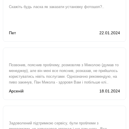
Скажіть будь ласка як заказати установку фотошоп?..
Пет
22.01.2024
Позвонив, пояснив проблему, розмовляв з Миколою (думав то
менеджер), але він мені все пояснив, розказав, не прийшлось
користуватись нівіть послугами. Однозначно рекомендую, на
пиво закинув, Пан Микола - здоровя Вам і побільше клі..
Арсеній
18.01.2024
Задоволений підтримкою сервісу, були проблеми з
програмами, не запускався автокад і ще там щось. Все