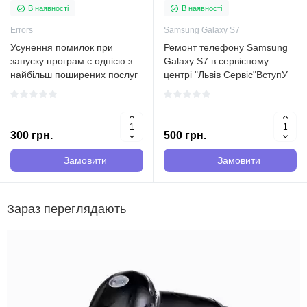
В наявності
В наявності
Errors
Samsung Galaxy S7
Усунення помилок при
Ремонт телефону Samsung
запуску програм є однією з
Galaxy S7 в сервісному
найбільш поширених послуг
центрі "Львів Сервіс"ВступУ
сервісних центрів
нашому сервісному центрі
комп'ютерної техніки. Одна з
"Львів Сервіс" ми
найчастіших причин
спеціалізуємося на ремонті
виникнення помилки при
телефонів різних виробників,
300 грн.
500 грн.
запуску програм - це
зокрема ми маємо великий
відсутність файл..
д..
Замовити
Замовити
Зараз переглядають