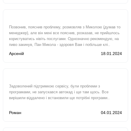
Позвонив, пояснив проблему, розмовляв з Миколою (думав то
менеджер), але він мені все пояснив, розказав, не прийшлось
користуватись нівіть послугами. Однозначно рекомендую, на
пиво закинув, Пан Микола - здоровя Вам і побільше клі..
Арсеній
18.01.2024
Задоволений підтримкою сервісу, були проблеми з
програмами, не запускався автокад і ще там щось. Все
вирішили віддалено і встановили ще потрібні програми..
Роман
04.01.2024