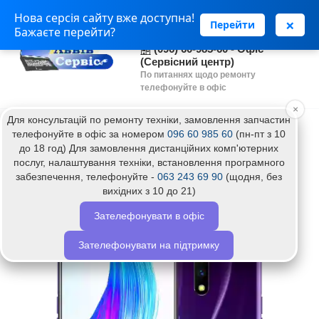
Нова серсія сайту вже доступна!
(063) 243 69 90 - Установка
×
Перейти
Бажаєте перейти?
програм
(096) 60-985-60 - Офіс
(Сервісний центр)
По питаннях щодо ремонту
телефонуйте в офіс
×
Для консультацій по ремонту техніки, замовлення запчастин
Головна
Прошивка телефону Realme 9 Pro
телефонуйте в офіс за номером
096 60 985 60
(пн-пт з 10
до 18 год) Для замовлення дистанційних комп'ютерних
Прошивка телефону Realme 9 Pro
послуг, налаштування техніки, встановлення програмного
забезпечення, телефонуйте -
063 243 69 90
(щодня, без
вихідних з 10 до 21)
Топ
Зателефонувати в офіс
Зателефонувати на підтримку