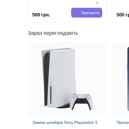
повсякденної діяльності. Одним із
версі
таких поп..
зробит
Замовити
500 грн.
500 г
Зараз переглядають
Заміна шлейфів Sony Playstation 5
Проши