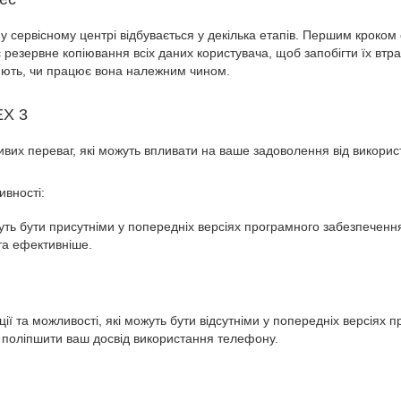
сервісному центрі відбувається у декілька етапів. Першим кроком
резервне копіювання всіх даних користувача, щоб запобігти їх втрат
яють, чи працює вона належним чином.
EX 3
вих переваг, які можуть впливати на ваше задоволення від викорис
ивності:
ть бути присутніми у попередніх версіях програмного забезпеченн
та ефективніше.
ї та можливості, які можуть бути відсутніми у попередніх версіях
 поліпшити ваш досвід використання телефону.