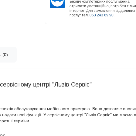
Безліч комп'ютерних послуг можна
отримати дистанційно, потрібен тільк
інтернет. Для замовлення віддалених
послуг тел.
063 243 69 90
.
 (0)
ервісному центрі "Львів Сервіс"
пектів обслуговування мобільного пристрою. Вона дозволяє онови
надати нові функції. У сервісному центрі "Львів Сервіс" ми маємо п
оротші терміни.
ес