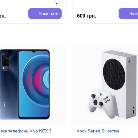
ю. Така процедура може
Inc. випущений в 2021 році. Ц
и..
Замовити
Зам
рн.
600 грн.
вка телефону Vivo NEX 3
Xbox Series S: чистка