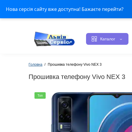
Оплата і доставка
Контакти
Статус ремонту
Н
Нова серсія сайту вже доступна! Бажаєте перейти?
Каталог
Головна
Прошивка телефону Vivo NEX 3
Прошивка телефону Vivo NEX 3
Топ