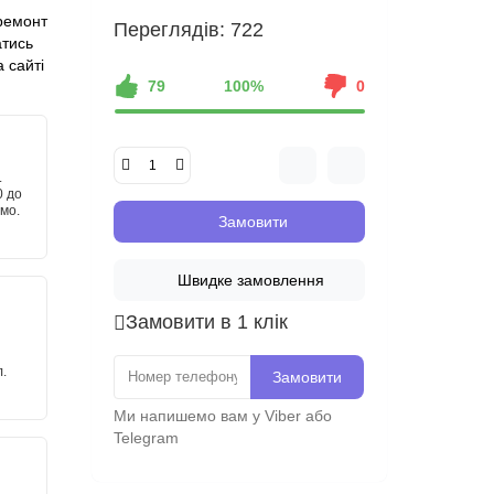
ремонт
Переглядів: 722
атись
 сайті
79
100%
0
.
0 до
имо.
Замовити
Швидке замовлення
Замовити в 1 клік
.
Замовити
Ми напишемо вам у Viber або
Telegram