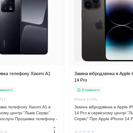
вка телефону Xiaomi A1
Заміна вібродзвінка в Apple 
14 Pro
аявності
В наявності
 A17
iPhone 14 Pro
вка телефону Xiaomi A1 в
Заміна вібродзвінка в Apple i
ному центрі "Львів Сервіс"
14 Pro в сервісному центрі "Ль
послуги Прошивка телефону -
Сервіс" Про Apple iPhone 14 
іна операційної системи
Apple iPhone 14 Pro - це нови
ну на більш нову або змінену
флагманський смартфон від 