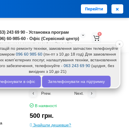
0
0
Особистий кабінет
грн.
нська
RU
×
Перейти
63) 243 69 90 - Установка програм
0
96) 60-985-60 - Офіс (Сервісний центр)
таннях щодо ремонту телефонуйте в офіс
×
тацій по ремонту техніки, замовлення запчастин телефонуйте
 номером
096 60 985 60
(пн-пт з 10 до 18 год) Для замовлення
их комп'ютерних послуг, налаштування техніки, встановлення
ого забезпечення, телефонуйте -
063 243 69 90
(щодня, без
вихідних з 10 до 21)
лефонувати в офіс
Зателефонувати на підтримку
Prew.
Next.
В наявності
500 грн.
фа
Знайшли дешевше?