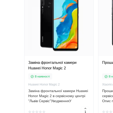
Заміна фронтальної камери
Проши
Huawei Honor Magic 2
В наявності
В н
Huawei Honor Magic 2
Xiaomi
Заміна фронтальної камери Huawei
Проши
Honor Magic 2 в сервісному центрі
сервіс
"Львів Сервіс"УводженняУ
Опис 
сучасному світі мобільні пристрої є
це зам
необхідними атрибутами нашої
телефо