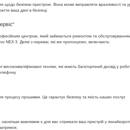
я щодо безпеки пристрою. Вона може виправляти вразливості та ур
егти ваші дані в безпеці.
ервіс"
 професійним центром, який займається ремонтом та обслуговуванн
o NEX 3. Деякі з переваг, які ми пропонуємо, включають:
ні висококваліфіковані техніки, які мають багаторічний досвід у роб
телефону.
я процесу прошивки. Це гарантує безпеку та якість наших послуг.
о, наскільки важливим є для вас отримати ваш пристрій у якнайкор
затримок.