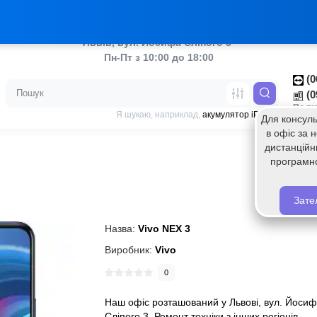
аш ТікТок
Украї
Львів, вул. Йосифа Сліпого 3 
Пн-Пт з 10:00 до 18:00
(0
(0
По пи
Я шукаю, наприклад,
акумулятор iPhone
Для консуль
в офіс за
дистанційн
програмн
Зате
Назва:
Vivo NEX 3
Виробник:
Vivo
0
Наш офіс розташований у Львові, вул. Йоси
Сліпого 3. Ремонт техніки з інших регіонів