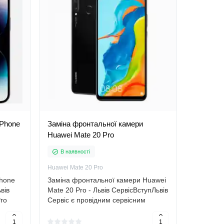
iPhone
Заміна фронтальної камери
Заміна 
Huawei Mate 20 Pro
Realme 
В наявності
В наяв
Huawei Mate 20 Pro
Realme G
Phone
Заміна фронтальної камери Huawei
Заміна ф
вів
Mate 20 Pro - Львів СервісВступЛьвів
GT 5G в 
Pro
Сервіс є провідним сервісним
Сервіс"В
й
центром у Львові, який
"Львів С
Apple
спеціалізується на ремонті та
широкий 