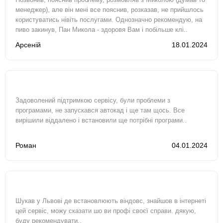
менеджер), але він мені все пояснив, розказав, не прийшлось
користуватись нівіть послугами. Однозначно рекомендую, на
пиво закинув, Пан Микола - здоровя Вам і побільше клі..
Арсеній
18.01.2024
Задоволений підтримкою сервісу, були проблеми з
програмами, не запускався автокад і ще там щось. Все
вирішили віддалено і встановили ще потрібні програми..
Роман
04.01.2024
Шукав у Львові де встановлюють віндовс, знайшов в інтернеті
цей сервіс, можу сказати шо ви профі своєї справи. дякую,
буду рекомендувати..