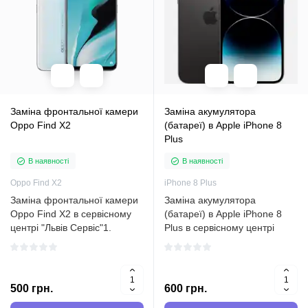
Заміна фронтальної камери
Заміна акумулятора
Oppo Find X2
(батареї) в Apple iPhone 8
Plus
В наявності
В наявності
Oppo Find X2
iPhone 8 Plus
Заміна фронтальної камери
Заміна акумулятора
Oppo Find X2 в сервісному
(батареї) в Apple iPhone 8
центрі "Львів Сервіс"1.
Plus в сервісному центрі
ВступУ сервісному центрі
"Львів Сервіс" Про iPhone 8
"Львів Сервіс" надається
Plus Якщо у вас є iPhone 8
послуга заміни фронтальної
Plus, ви, напевне, цінуєте
камери для смартфона Oppo
його за його
500 грн.
600 грн.
Find X2. Наші кваліфі..
високопродуктивність,