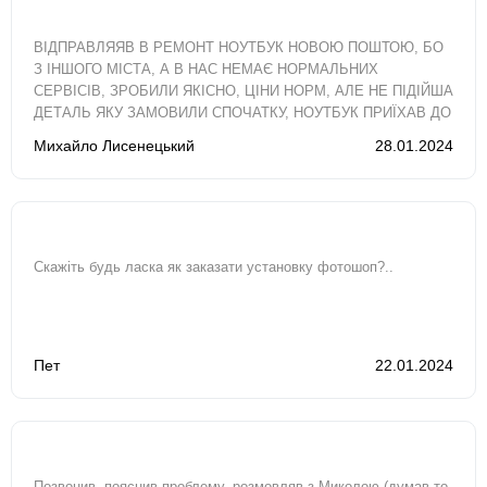
ВІДПРАВЛЯЯВ В РЕМОНТ НОУТБУК НОВОЮ ПОШТОЮ, БО
З ІНШОГО МІСТА, А В НАС НЕМАЄ НОРМАЛЬНИХ
СЕРВІСІВ, ЗРОБИЛИ ЯКІСНО, ЦІНИ НОРМ, АЛЕ НЕ ПІДІЙША
ДЕТАЛЬ ЯКУ ЗАМОВИЛИ СПОЧАТКУ, НОУТБУК ПРИЇХАВ ДО
МЕНЕ МАЙЖЕ ЗА ДВА ТИЖНІ, ХОТЯ ОРІЄНТУВАВСЯ..
Михайло Лисенецький
28.01.2024
Скажіть будь ласка як заказати установку фотошоп?..
Пет
22.01.2024
Позвонив, пояснив проблему, розмовляв з Миколою (думав то