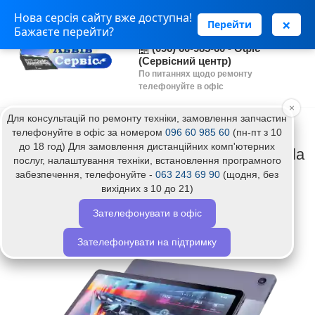
Нова серсія сайту вже доступна!
(063) 243 69 90 - Установка
×
Перейти
Бажаєте перейти?
програм
(096) 60-985-60 - Офіс
(Сервісний центр)
По питаннях щодо ремонту
телефонуйте в офіс
×
Для консультацій по ремонту техніки, замовлення запчастин
Головна
Термінова діагностика планшета Motorola
телефонуйте в офіс за номером
096 60 985 60
(пн-пт з 10
до 18 год) Для замовлення дистанційних комп'ютерних
Термінова діагностика планшета Motorola
послуг, налаштування техніки, встановлення програмного
забезпечення, телефонуйте -
063 243 69 90
(щодня, без
вихідних з 10 до 21)
Топ
Зателефонувати в офіс
Зателефонувати на підтримку