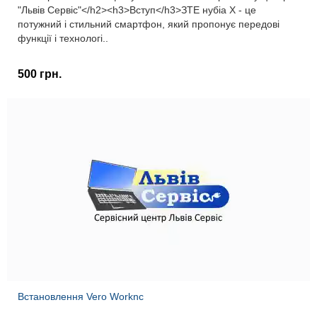
"Львів Сервіс"</h2><h3>Вступ</h3>ЗТЕ нубіа X - це
потужний і стильний смартфон, який пропонує передові
функції і технологі..
500 грн.
Встановлення Vero Worknc