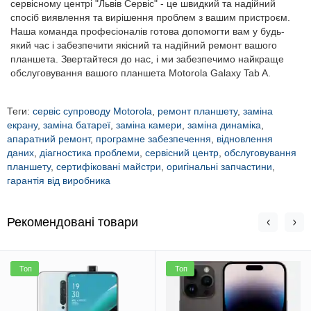
сервісному центрі "Львів Сервіс" - це швидкий та надійний
спосіб виявлення та вирішення проблем з вашим пристроєм.
Наша команда професіоналів готова допомогти вам у будь-
який час і забезпечити якісний та надійний ремонт вашого
планшета. Звертайтеся до нас, і ми забезпечимо найкраще
обслуговування вашого планшета Motorola Galaxy Tab A.
Теги:
сервіс супроводу Motorola
,
ремонт планшету
,
заміна
екрану
,
заміна батареї
,
заміна камери
,
заміна динаміка
,
апаратний ремонт
,
програмне забезпечення
,
відновлення
даних
,
діагностика проблеми
,
сервісний центр
,
обслуговування
планшету
,
сертифіковані майстри
,
оригінальні запчастини
,
гарантія від виробника
Рекомендовані товари
Топ
Топ