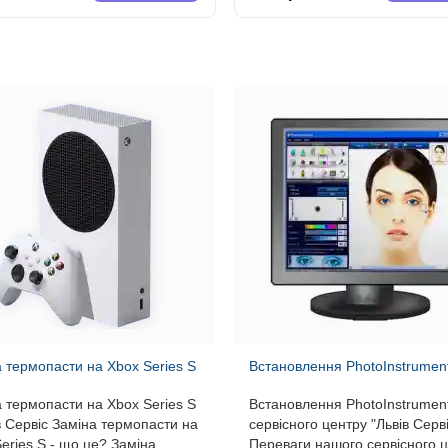
 термопасти на Xbox Series S
Встановлення PhotoInstrumen
 термопасти на Xbox Series S
Встановлення PhotoInstrument
в Сервіс Заміна термопасти на
сервісного центру "Львів Серві
eries S - що це? Заміна
Переваги нашого сервісного 