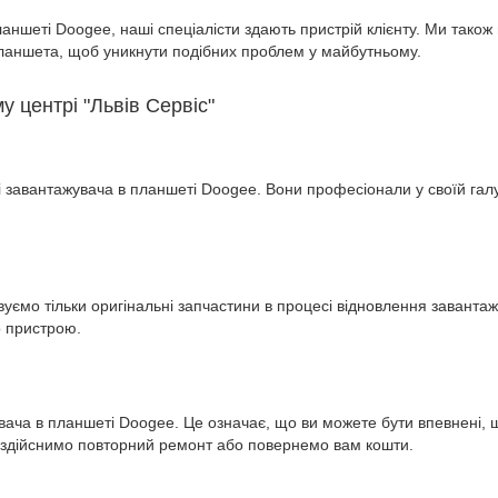
аншеті Doogee, наші спеціалісти здають пристрій клієнту. Ми тако
ланшета, щоб уникнути подібних проблем у майбутньому.
 центрі "Львів Сервіс"
і завантажувача в планшеті Doogee. Вони професіонали у своїй гал
овуємо тільки оригінальні запчастини в процесі відновлення завант
о пристрою.
вача в планшеті Doogee. Це означає, що ви можете бути впевнені,
о здійснимо повторний ремонт або повернемо вам кошти.