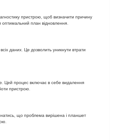
іагностику пристрою, щоб визначити причину
и оптимальний план відновлення.
сіх даних. Це дозволить уникнути втрати
ee. Цей процес включає в себе видалення
боти пристрою.
онатись, що проблема вирішена і планшет
ою.