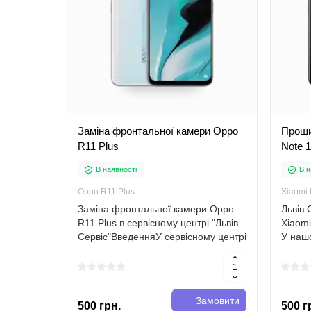
Заміна фронтальної камери Oppo
Проши
R11 Plus
Note 
В наявності
В н
Oppo R11 Plus
Xiaomi 
Заміна фронтальної камери Oppo
Львів
R11 Plus в сервісному центрі "Львів
Xiaomi
Сервіс"ВведенняУ сервісному центрі
У наш
"Львів Сервіс" ми надаємо
здійс
професійні послуги з ремонту
Xiaomi
смартфонів різних марок і моделей,
процед
у тому ч..
програ
Замовити
500 грн.
500 г