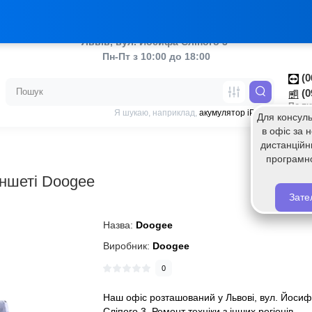
аш ТікТок
Украї
Львів, вул. Йосифа Сліпого 3 
Пн-Пт з 10:00 до 18:00
(0
(0
По пи
Я шукаю, наприклад,
акумулятор iPhone
Для консуль
в офіс за
дистанційн
програмн
аншеті Doogee
Зате
Назва:
Doogee
Виробник:
Doogee
0
Наш офіс розташований у Львові, вул. Йоси
Сліпого 3. Ремонт техніки з інших регіонів