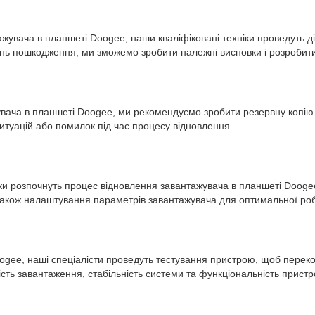
жувача в планшеті Doogee, наши кваліфіковані техніки проведуть д
нь пошкодження, ми зможемо зробити належні висновки і розробит
ача в планшеті Doogee, ми рекомендуємо зробити резервну копію в
итуацій або помилок під час процесу відновлення.
хніки розпочнуть процес відновлення завантажувача в планшеті Doog
 також налаштування параметрів завантажувача для оптимальної ро
ogee, наші спеціалісти проведуть тестування пристрою, щоб перек
ь завантаження, стабільність системи та функціональність пристр