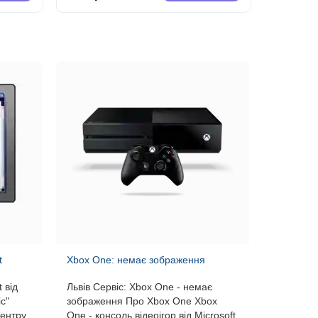
t
Xbox One: немає зображення
 від
Львів Сервіс: Xbox One - немає
с"
зображення Про Xbox One Xbox
центру
One - консоль відеоігор від Microsoft.