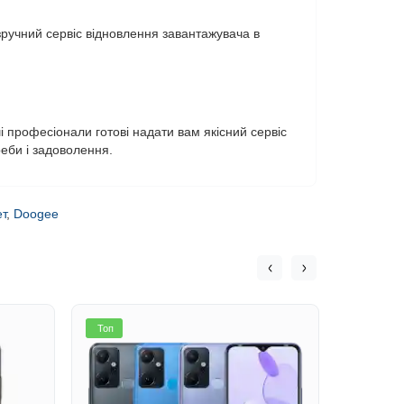
зручний сервіс відновлення завантажувача в
і професіонали готові надати вам якісний сервіс
еби і задоволення.
т
,
Doogee
Топ
Топ