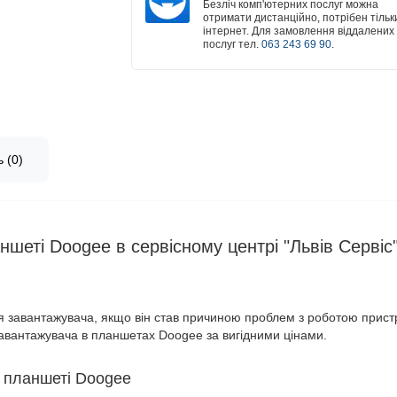
Безліч комп'ютерних послуг можна
отримати дистанційно, потрібен тільк
інтернет. Для замовлення віддалених
послуг тел.
063 243 69 90
.
 (0)
шеті Doogee в сервісному центрі "Львів Сервіс
я завантажувача, якщо він став причиною проблем з роботою пристро
авантажувача в планшетах Doogee за вигідними цінами.
 планшеті Doogee