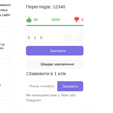
ремонт
Переглядів: 12340
атись
 сайті
95
100%
0
.
0 до
имо.
Замовити
Швидке замовлення
Замовити в 1 клік
.
Замовити
Ми напишемо вам у Viber або
Telegram