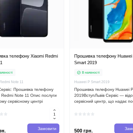
вка телефону Xiaomi Redmi
Прошивка телефону Huawei
11
Smart 2019
аявності
В наявності
Redmi Note 11
Huawei P Smart 2019
 Сервіс: Прошивка телефону
Прошивка телефону Huawei P
 Redmi Note 11 Опис послуги
2019ВступЛьвів Сервіс — від
ому сервісному центрі
сервісний центр, що надає по
нюється прошивка телефону
прошивки телефону Huawei P
 Redmi Note 11. Це
2019. У данному описі ми
ура, яка дозволяє оновити
розглянемо детальні характе
мне забезпе..
цієї п..
Замовити
Зам
рн.
500 грн.