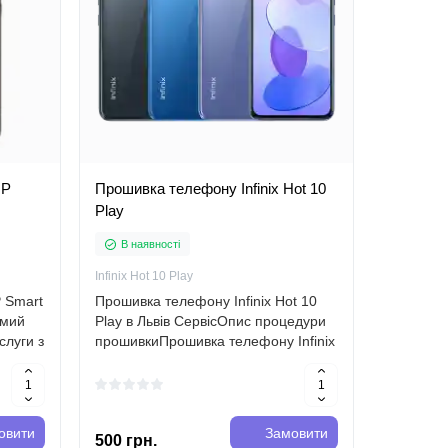
 P
Прошивка телефону Infinix Hot 10
Діагнос
Play
В наявності
В наяв
Infinix Hot 10 Play
ALCATEL
 Smart
Прошивка телефону Infinix Hot 10
Діагност
омий
Play в Львів СервісОпис процедури
сервісном
слуги з
прошивкиПрошивка телефону Infinix
Сервіс"В
 Smart
Hot 10 Play є однією з ключових
"Львів С
послуг, які надає наш сервісний
проведен
ристики
центр "Львів Сервіс". Ця процедура
планшет
..
команда 
овити
Замовити
500 грн.
500 грн