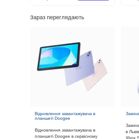
Зараз переглядають
Відновлення завантажувача в
Заміна
планшеті Doogee
Заміна
Відновлення завантажувача в
в Льві
планшеті Doogee в сервісному
Xbox S