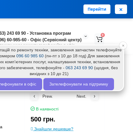
0
0
Особистий кабінет
грн.
нська
RU
×
Перейти
63) 243 69 90 - Установка програм
0
96) 60-985-60 - Офіс (Сервісний центр)
таннях щодо ремонту телефонуйте в офіс
×
тацій по ремонту техніки, замовлення запчастин телефонуйте
 номером
096 60 985 60
(пн-пт з 10 до 18 год) Для замовлення
их комп'ютерних послуг, налаштування техніки, встановлення
ого забезпечення, телефонуйте -
063 243 69 90
(щодня, без
вихідних з 10 до 21)
лефонувати в офіс
Зателефонувати на підтримку
Prew.
Next.
В наявності
500 грн.
фа
Знайшли дешевше?