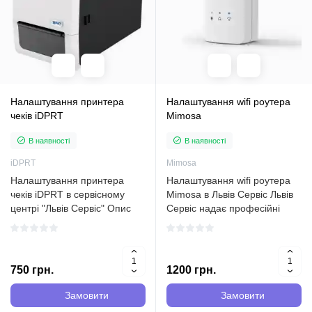
Налаштування принтера
Налаштування wifi роутера
чеків iDPRT
Mimosa
В наявності
В наявності
iDPRT
Mimosa
Налаштування принтера
Налаштування wifi роутера
чеків iDPRT в сервісному
Mimosa в Львів Сервіс Львів
центрі "Львів Сервіс" Опис
Сервіс надає професійні
послуги Налаштування
послуги з налаштування wifi
принтера чеків iDPRT - це
роутерів Mimosa. Наші
одна з послуг, яку з радістю
спеціалісти проводять
надаємо в нашому
діагностику, змінюють паролі,
750 грн.
1200 грн.
сервісному центрі "Львів
встановлюють і нала..
Серв..
Замовити
Замовити