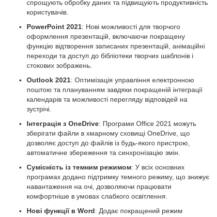
спрощують обробку даних та підвищують продуктивність
користувачів.
PowerPoint 2021
: Нові можливості для творчого
оформлення презентацій, включаючи покращену
функцію відтворення записаних презентацій, анімаційні
переходи та доступ до бібліотеки творчих шаблонів і
стокових зображень.
Outlook 2021
: Оптимізація управління електронною
поштою та плануванням завдяки покращеній інтеграції
календарів та можливості перегляду відповідей на
зустрічі.
Інтеграція з OneDrive
: Програми Office 2021 можуть
зберігати файли в хмарному сховищі OneDrive, що
дозволяє доступ до файлів із будь-якого пристрою,
автоматичне збереження та синхронізацію змін.
Сумісність із темним режимом
: У всіх основних
програмах додано підтримку темного режиму, що знижує
навантаження на очі, дозволяючи працювати
комфортніше в умовах слабкого освітлення.
Нові функції в Word
: Додає покращений режим