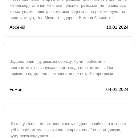
менеджер), але він мені все пояснив, розказав, не прийшлось
користуватись нівіть послугами. Однозначно рекомендую, на
пиво закинув, Пан Микола - здоровя Вам і побільше клі..
Арсеній
18.01.2024
Задоволений підтримкою сервісу, були проблеми з
програмами, не запускався автокад і ще там щось. Все
вирішили віддалено і встановили ще потрібні програми..
Роман
04.01.2024
Шукав у Львові де встановлюють віндовс, знайшов в інтернеті
цей сервіс, можу сказати шо ви профі своєї справи. дякую,
буду рекомендувати..