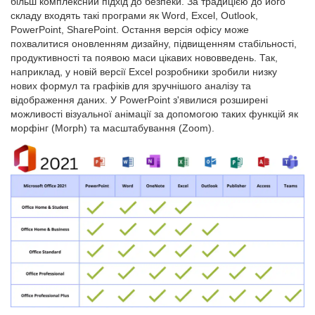
більш комплексний підхід до безпеки. За традицією до його
складу входять такі програми як Word, Excel, Outlook,
PowerPoint, SharePoint. Остання версія офісу може
похвалитися оновленням дизайну, підвищенням стабільності,
продуктивності та появою маси цікавих нововведень. Так,
наприклад, у новій версії Excel розробники зробили низку
нових формул та графіків для зручнішого аналізу та
відображення даних. У PowerPoint з'явилися розширені
можливості візуальної анімації за допомогою таких функцій як
морфінг (Morph) та масштабування (Zoom).