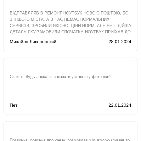
ВІДПРАВЛЯЯВ В РЕМОНТ НОУТБУК НОВОЮ ПОШТОЮ, БО
З ІНШОГО МІСТА, А В НАС НЕМАЄ НОРМАЛЬНИХ
СЕРВІСІВ, ЗРОБИЛИ ЯКІСНО, ЦІНИ НОРМ, АЛЕ НЕ ПІДІЙША
ДЕТАЛЬ ЯКУ ЗАМОВИЛИ СПОЧАТКУ, НОУТБУК ПРИЇХАВ ДО
МЕНЕ МАЙЖЕ ЗА ДВА ТИЖНІ, ХОТЯ ОРІЄНТУВАВСЯ..
Михайло Лисенецький
28.01.2024
Скажіть будь ласка як заказати установку фотошоп?..
Пет
22.01.2024
Позвонив, пояснив проблему, розмовляв з Миколою (думав то