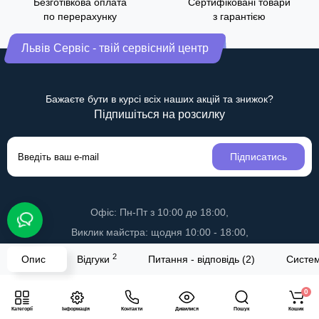
Безготівкова оплата
Сертифіковані товари
по перерахунку
з гарантією
Львів Сервіс - твій сервісний центр
Бажаєте бути в курсі всіх наших акцій та знижок?
Підпишіться на розсилку
Підписатись
Офіс: Пн-Пт з 10:00 до 18:00,
Виклик майстра: щодня 10:00 - 18:00,
Дистанційні послуги: щодня з 10 до 20
2
Опис
Відгуки
Питання - відповідь (2)
Систем
+38 (063) 243-69-90
0
support@lvivservice.com.ua
Категорії
Інформація
Контакти
Дивилися
Пошук
Кошик