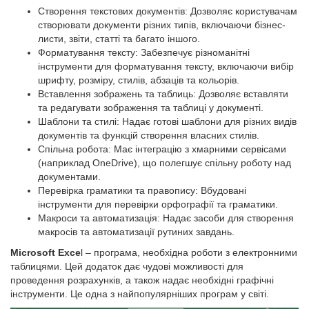
Створення текстових документів: Дозволяє користувачам
створювати документи різних типів, включаючи бізнес-
листи, звіти, статті та багато іншого.
Форматування тексту: Забезпечує різноманітні
інструменти для форматування тексту, включаючи вибір
шрифту, розміру, стилів, абзаців та кольорів.
Вставлення зображень та таблиць: Дозволяє вставляти
та редагувати зображення та таблиці у документі.
Шаблони та стилі: Надає готові шаблони для різних видів
документів та функцій створення власних стилів.
Спільна робота: Має інтеграцію з хмарними сервісами
(наприклад OneDrive), що полегшує спільну роботу над
документами.
Перевірка граматики та правопису: Вбудовані
інструменти для перевірки орфографії та граматики.
Макроси та автоматизація: Надає засоби для створення
макросів та автоматизації рутиних завдань.
Microsoft Exce
l – програма, необхідна роботи з електронними
таблицями. Цей додаток дає чудові можливості для
проведення розрахунків, а також надає необхідні графічні
інструменти. Це одна з найпопулярніших програм у світі.