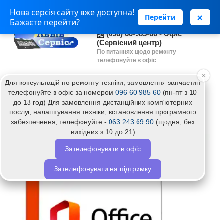
Нова серсія сайту вже доступна!
(063) 243 69 90 - Установка
×
Перейти
Бажаєте перейти?
програм
(096) 60-985-60 - Офіс
(Сервісний центр)
По питаннях щодо ремонту
телефонуйте в офіс
×
Для консультацій по ремонту техніки, замовлення запчастин
Головна
Встановлення Microsoft Office 2021
телефонуйте в офіс за номером
096 60 985 60
(пн-пт з 10
до 18 год) Для замовлення дистанційних комп'ютерних
Встановлення Microsoft Office 2021
послуг, налаштування техніки, встановлення програмного
забезпечення, телефонуйте -
063 243 69 90
(щодня, без
вихідних з 10 до 21)
Хіт
Зателефонувати в офіс
Топ
Зателефонувати на підтримку