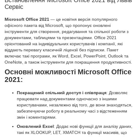
Встановлення Microsoft Office 2021 від Львів
Сервіс
Microsoft Office 2021
— це новітня версія популярного
офісного пакета від Microsoft, що пропонує оновлені
інструменти для створення, редагування та спільної роботи з
документами, таблицями та презентаціями. Office 2021
орієнтований на індивідуальних користувачів і компанії, які
віддають перевагу класичній ліцензії без підписки. Пакет
включає такі програми, як Word, Excel, PowerPoint, Outlook та
OneNote, а також інструменти для покращення продуктивності.
Основні можливості Microsoft Office
2021:
Покращений спільний доступ і співпраця
: Дозволяє
працювати над документами одночасно з іншими
користувачами, незалежно від того, де вони знаходяться,
забезпечуючи роботу в реальному часі з відстеженням
змін і коментарями.
Оновлений Excel
: Додає нові функції для аналізу даних,
такі як XLOOKUP, LET, XMATCH та функції масивів, що